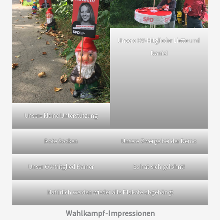
Unsere OV-Mitglieder Liette und
Daniel
Unsere kleine Unterstützung
Rote Socken
Unsere Zwerge bei der Demo
Unser OV-Mitglied Rainer
Es hat sich gelohnt!
Natürlich werden wieder alle Plakate abgehängt
Wahlkampf-Impressionen