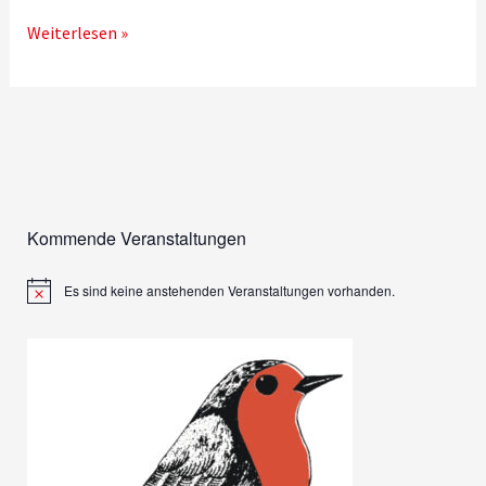
Jahreshauptversammlung
Weiterlesen »
2026
Kommende Veranstaltungen
Es sind keine anstehenden Veranstaltungen vorhanden.
H
i
n
w
e
i
s