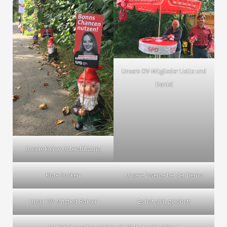
Unsere OV-Mitglieder Liette und
Daniel
Unsere kleine Unterstützung
Rote Socken
Unsere Zwerge bei der Demo
Unser OV-Mitglied Rainer
Es hat sich gelohnt!