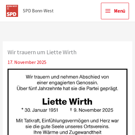
Zum
Menü
SPD Bonn-West
Inhalt
springen
Wir trauern um Liette Wirth
17. November 2025